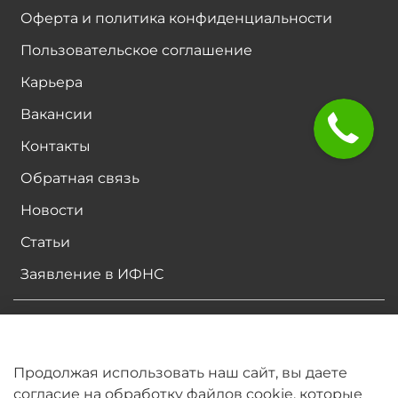
Оферта и политика конфиденциальности
Пользовательское соглашение
Карьера
Вакансии
Контакты
Обратная связь
Новости
Статьи
Заявление в ИФНС
2026 © Все права защищены авторским правом.
Все материалы, размещенные на сайте являются
собственностью владельцев сайта, либо
Продолжая использовать наш сайт, вы даете
собственностью организаций, с которыми у
согласие на обработку файлов cookie, которые