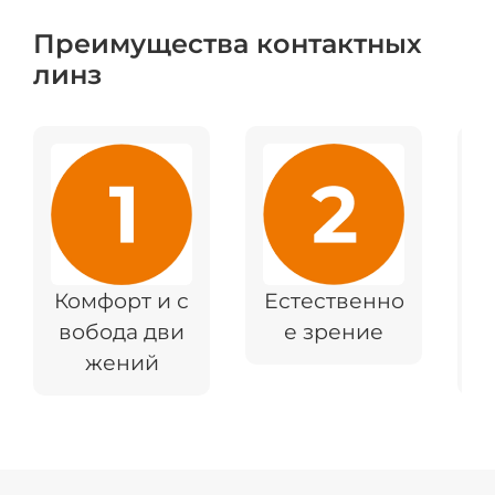
Преимущества контактных
линз
Комфорт и с
Естественно
Э
вобода дви
е зрение
в
жений