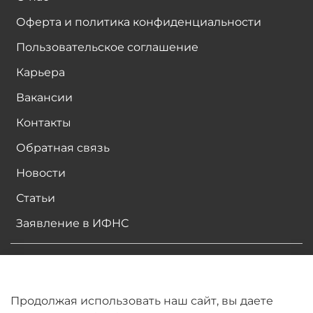
Оферта и политика конфиденциальности
Пользовательское соглашение
Карьера
Вакансии
Контакты
Обратная связь
Новости
Статьи
Заявление в ИФНС
2026 © Все права защищены авторским правом.
Все материалы, размещенные на сайте являются
собственностью владельцев сайта, либо
Продолжая использовать наш сайт, вы даете
собственностью организаций, с которыми у