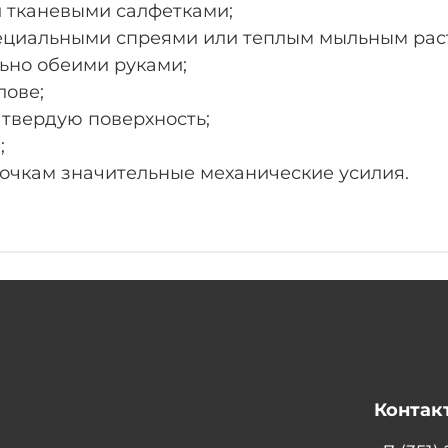
и тканевыми салфетками;
пециальными спреями или теплым мыльным рас
льно обеими руками;
лове;
а твердую поверхность;
;
 очкам значительные механические усилия.
Контак