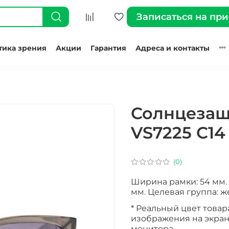
Записаться на пр
тика зрения
Акции
Гарантия
Адреса и контакты
Солнцезащ
VS7225 C14
(0)
Ширина рамки: 54 мм. 
мм. Целевая группа: ж
* Реальный цвет товар
изображения на экран
монитора.