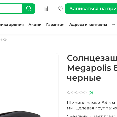
Записаться на пр
тика зрения
Акции
Гарантия
Адреса и контакты
чки
Солнцезащ
Megapolis 
черные
(0)
Ширина рамки: 54 мм. 
мм. Целевая группа: ж
* Реальный цвет товар