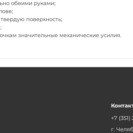
льно обеими руками;
лове;
а твердую поверхность;
;
 очкам значительные механические усилия.
Контак
+7 (351)
г. Челя