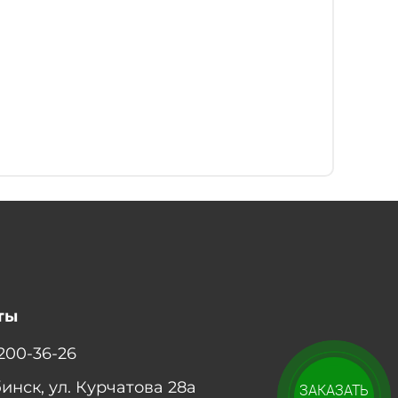
ты
 200-36-26
бинск, ул. Курчатова 28а