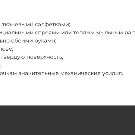
и тканевыми салфетками;
пециальными спреями или теплым мыльным рас
льно обеими руками;
лове;
а твердую поверхность;
;
 очкам значительные механические усилия.