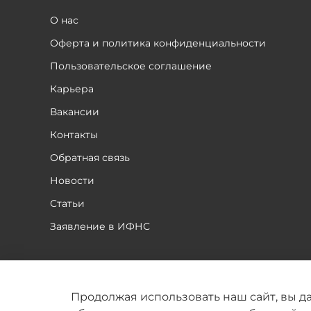
О нас
Оферта и политика конфиденциальности
Пользовательское соглашение
Карьера
Вакансии
Контакты
Обратная связь
Новости
Статьи
Заявление в ИФНС
2026 © Все права защищены авторским правом.
Продолжая использовать наш сайт, вы да
Все материалы, размещенные на сайте являются с