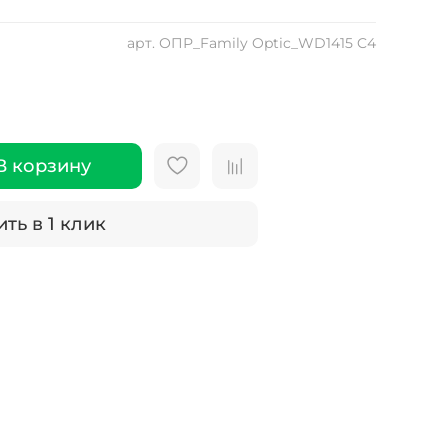
арт.
ОПР_Family Optic_WD1415 C4
В корзину
ть в 1 клик