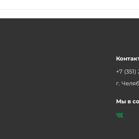
Контак
+7 (351)
г. Челя
Мы в с