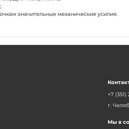
;
 очкам значительные механические усилия.
Контак
+7 (351)
г. Челя
Мы в с