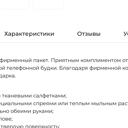
Характеристики
Отзывы
У
, фирменный пакет. Приятным комплиментом о
ой телефонной будки. Благодаря фирменной к
дарка.
и тканевыми салфетками;
пециальными спреями или теплым мыльным рас
льно обеими руками;
лове;
а твердую поверхность;