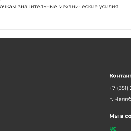
 очкам значительные механические усилия.
Контак
+7 (351)
г. Челя
Мы в с