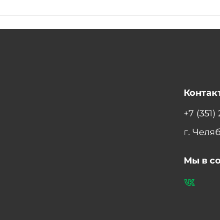
Контак
+7 (351)
г. Челя
Мы в с