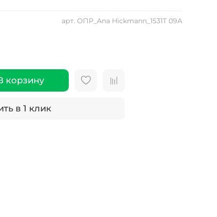
арт.
ОПР_Ana Hickmann_1531Т 09А
В корзину
ть в 1 клик