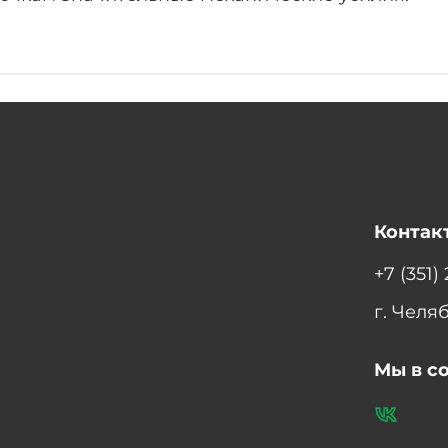
Контак
+7 (351)
г. Челя
Мы в с