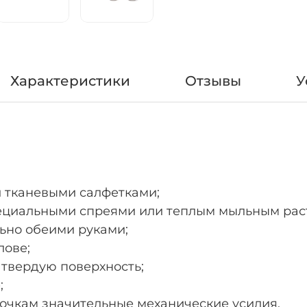
Характеристики
Отзывы
У
и тканевыми салфетками;
пециальными спреями или теплым мыльным рас
льно обеими руками;
лове;
а твердую поверхность;
;
 очкам значительные механические усилия.