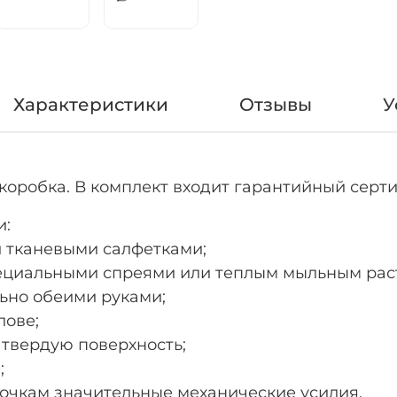
Характеристики
Отзывы
У
 коробка. В комплект входит гарантийный серти
и:
и тканевыми салфетками;
пециальными спреями или теплым мыльным рас
льно обеими руками;
лове;
а твердую поверхность;
;
 очкам значительные механические усилия.