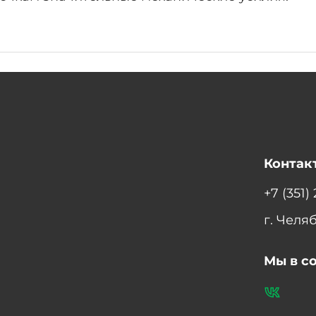
Контак
+7 (351)
г. Челя
Мы в с