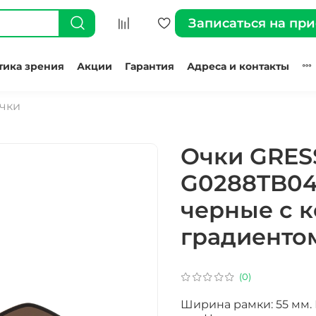
Записаться на пр
тика зрения
Акции
Гарантия
Адреса и контакты
чки
Очки GRES
G0288TB04
черные с 
градиенто
(0)
Ширина рамки: 55 мм. 