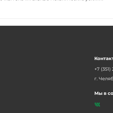
Контак
+7 (351)
г. Челя
Мы в с