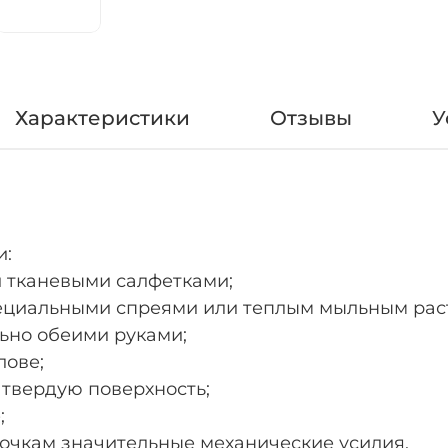
Характеристики
Отзывы
У
и:
и тканевыми салфетками;
пециальными спреями или теплым мыльным рас
льно обеими руками;
лове;
а твердую поверхность;
;
 очкам значительные механические усилия.