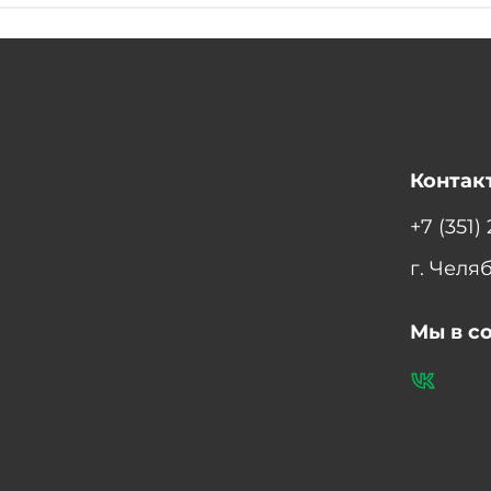
Контак
+7 (351)
г. Челя
Мы в с